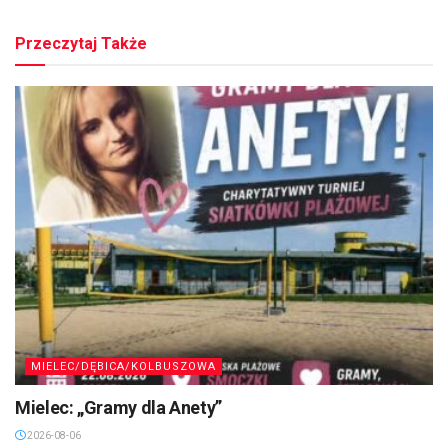
Przeczytaj Także
MIELEC/DĘBICA/KOLBUSZOWA
Mielec: „Gramy dla Anety”
2026-08-06