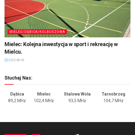
MIELEC/DĘBICA/KOLBUSZOWA
Mielec: Kolejna inwestycja w sport i rekreację w
Mielcu.
2026-08-05
Słuchaj Nas:
Dębica
Mielec
Stalowa Wola
Tarnobrzeg
89,2 MHz
102,4 MHz
93,5 MHz
104,7 MHz