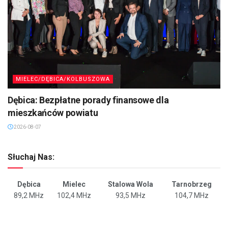
MIELEC/DĘBICA/KOLBUSZOWA
Dębica: Bezpłatne porady finansowe dla
mieszkańców powiatu
2026-08-07
Słuchaj Nas:
Dębica
Mielec
Stalowa Wola
Tarnobrzeg
89,2 MHz
102,4 MHz
93,5 MHz
104,7 MHz