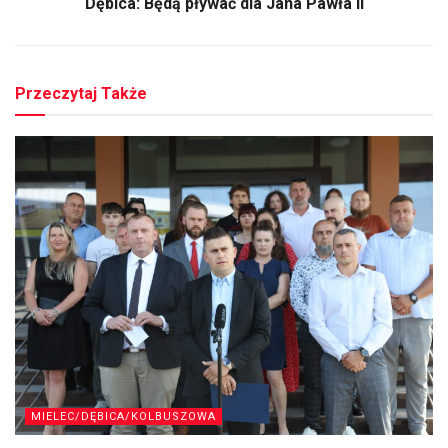
Dębica: Będą pływać dla Jana Pawła II
Przeczytaj Także
MIELEC/DĘBICA/KOLBUSZOWA