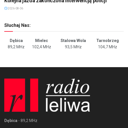
Kolejna jazda zakończona interwencją policji
2026-08-06
Słuchaj Nas:
Dębica
Mielec
Stalowa Wola
Tarnobrzeg
89,2 MHz
102,4 MHz
93,5 MHz
104,7 MHz
Dębica
- 89,2 MHz