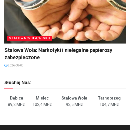
STALOWA WOLA/NISKO
Stalowa Wola: Narkotyki i nielegalne papierosy
zabezpieczone
2026-08-05
Słuchaj Nas:
Dębica
Mielec
Stalowa Wola
Tarnobrzeg
89,2 MHz
102,4 MHz
93,5 MHz
104,7 MHz