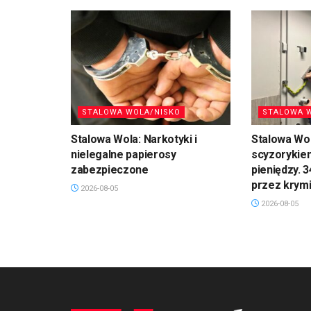
STALOWA WOLA/NISKO
STALOWA 
Stalowa Wola: Narkotyki i
Stalowa Wol
nielegalne papierosy
scyzorykiem
zabezpieczone
pieniędzy. 
przez krym
2026-08-05
2026-08-05