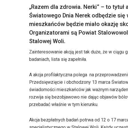
„Razem dla zdrowia. Nerki” – to tytuł a
Światowego Dnia Nerek odbędzie się w
mieszkańców będzie miało okazję sko
Organizatorami są Powiat Stalowowols
Stalowej Woli.
Zainteresowanie akcją jest tak duże, że w ciągu g
badaniach, lista się zapełniła.
A akcja profilaktyczna polega na przeprowadzeni
Przedsięwzięcie i obchodzony 13 marca Światowy
świadomości mieszkańców jak ważnym narządem w
rozwija się bezobjawowo nie dając objawów bólow
przebadać właśnie w tym kierunku.
Akcja bezpłatnych badań potrwa od 12 o 17 marc
specjalistycznego w Stalowej Woli. Każdy uczest