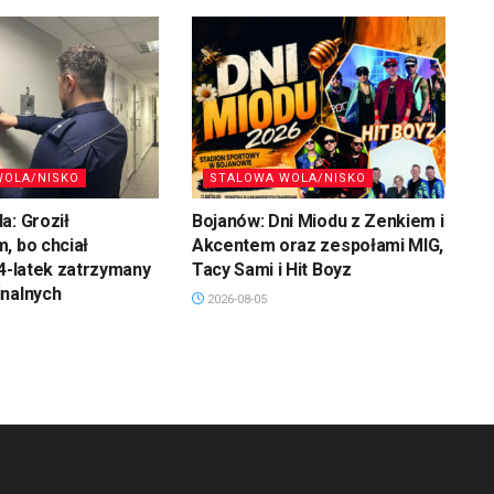
WOLA/NISKO
STALOWA WOLA/NISKO
a: Groził
Bojanów: Dni Miodu z Zenkiem i
, bo chciał
Akcentem oraz zespołami MIG,
34-latek zatrzymany
Tacy Sami i Hit Boyz
inalnych
2026-08-05