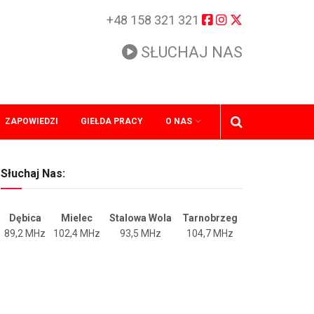
+48 158 321 321
SŁUCHAJ NAS
ZAPOWIEDZI
GIEŁDA PRACY
O NAS
Słuchaj Nas:
Dębica
Mielec
Stalowa Wola
Tarnobrzeg
89,2 MHz
102,4 MHz
93,5 MHz
104,7 MHz