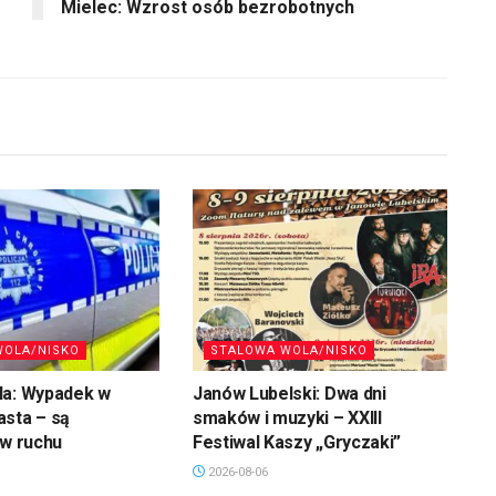
Mielec: Wzrost osób bezrobotnych
WOLA/NISKO
STALOWA WOLA/NISKO
la: Wypadek w
Janów Lubelski: Dwa dni
asta – są
smaków i muzyki – XXIII
 w ruchu
Festiwal Kaszy „Gryczaki”
2026-08-06