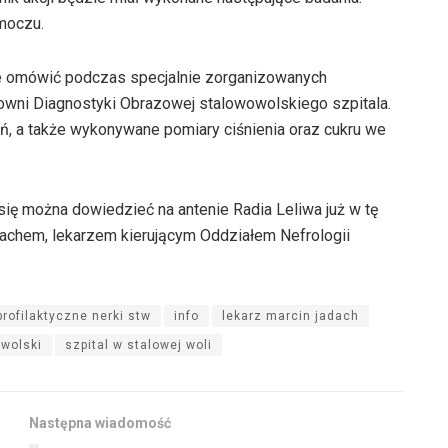
 moczu.
e omówić podczas specjalnie zorganizowanych
cowni Diagnostyki Obrazowej stalowowolskiego szpitala.
ń, a także wykonywane pomiary ciśnienia oraz cukru we
się można dowiedzieć na antenie Radia Leliwa już w tę
chem, lekarzem kierującym Oddziałem Nefrologii
profilaktyczne nerki stw
info
lekarz marcin jadach
owolski
szpital w stalowej woli
Następna wiadomość