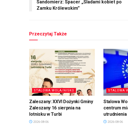
Sandomierz: Spacer „Śladami kobiet po
Zamku Królewskim”
Przeczytaj Także
STALOWA WOLA/NISKO
STALOWA 
Zaleszany: XXVI Dożynki Gminy
Stalowa Wo
Zaleszany 16 sierpnia na
centrum mi
lotnisku w Turbi
utrudnienia
2026-08-06
2026-08-06