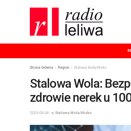
R
Strona Główna
Region
Stalowa Wola/Nisko
Stalowa Wola: Bezp
zdrowie nerek u 10
2025-03-04
w
Stalowa Wola/Nisko