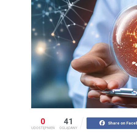
0
41
Share on Face
UDOSTĘPNIEŃ
OGLĄDANY