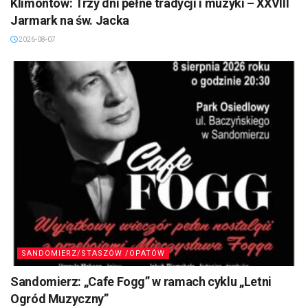
Klimontów: Trzy dni pełne tradycji i muzyki – XXVIII
Jarmark na św. Jacka
2026-08-07
SANDOMIERZ/STASZÓW /OPATÓW
Sandomierz: „Cafe Fogg” w ramach cyklu „Letni
Ogród Muzyczny”