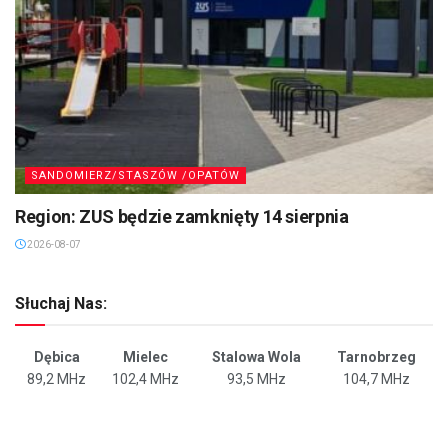
SANDOMIERZ/STASZÓW /OPATÓW
Region: ZUS będzie zamknięty 14 sierpnia
2026-08-07
Słuchaj Nas:
Dębica
Mielec
Stalowa Wola
Tarnobrzeg
89,2 MHz
102,4 MHz
93,5 MHz
104,7 MHz