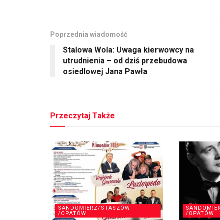
Poprzednia wiadomość
Stalowa Wola: Uwaga kierwowcy na
utrudnienia – od dziś przebudowa
osiedlowej Jana Pawła
Przeczytaj Także
SANDOMIERZ/STASZÓW
SANDOMIE
/OPATÓW
/OPATÓW