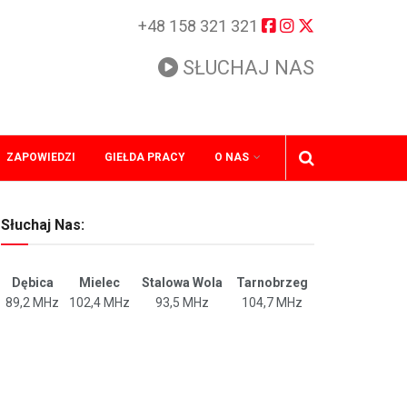
+48 158 321 321
SŁUCHAJ NAS
ZAPOWIEDZI
GIEŁDA PRACY
O NAS
Słuchaj Nas:
Dębica
Mielec
Stalowa Wola
Tarnobrzeg
89,2 MHz
102,4 MHz
93,5 MHz
104,7 MHz