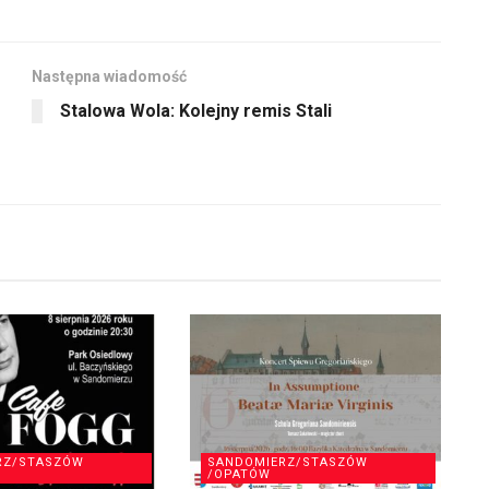
Następna wiadomość
Stalowa Wola: Kolejny remis Stali
RZ/STASZÓW
SANDOMIERZ/STASZÓW
/OPATÓW