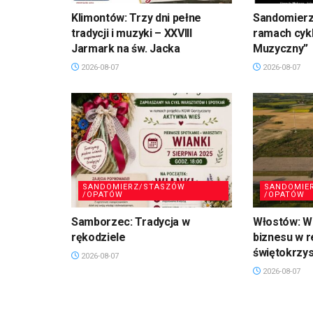
Klimontów: Trzy dni pełne
Sandomierz
tradycji i muzyki – XXVIII
ramach cykl
Jarmark na św. Jacka
Muzyczny”
2026-08-07
2026-08-07
SANDOMIERZ/STASZÓW
SANDOMIE
/OPATÓW
/OPATÓW
Samborzec: Tradycja w
Włostów: Wi
rękodziele
biznesu w r
świętokrzy
2026-08-07
2026-08-07