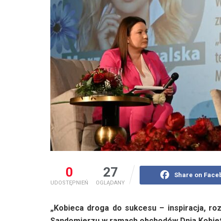
0
27
Share on Face
UDOSTĘPNIEŃ
OGLĄDANY
„Kobieca droga do sukcesu – inspiracja, roz
Sandomierzu w ramach obchodów Dnia Kobiet