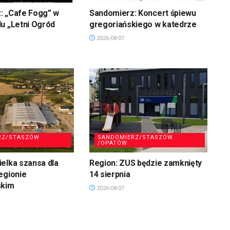
: „Cafe Fogg” w
Sandomierz: Koncert śpiewu
u „Letni Ogród
gregoriańskiego w katedrze
2026-08-07
RZ/STASZÓW
SANDOMIERZ/STASZÓW
/OPATÓW
elka szansa dla
Region: ZUS będzie zamknięty
egionie
14 sierpnia
skim
2026-08-07