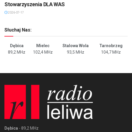
Stowarzyszenia DLA WAS
2026-07-17
Słuchaj Nas:
Dębica
Mielec
Stalowa Wola
Tarnobrzeg
89,2 MHz
102,4 MHz
93,5 MHz
104,7 MHz
Dębica
- 89,2 MHz