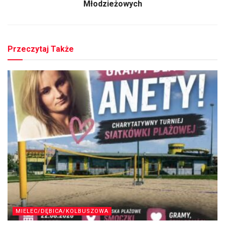
Młodzieżowych
Przeczytaj Także
MIELEC/DĘBICA/KOLBUSZOWA