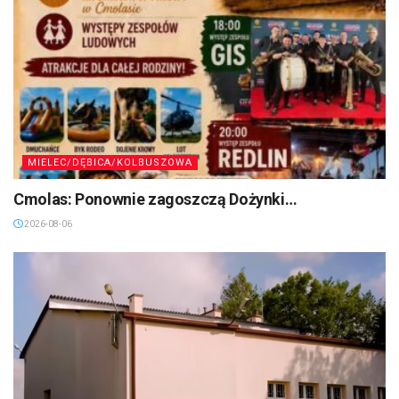
MIELEC/DĘBICA/KOLBUSZOWA
Cmolas: Ponownie zagoszczą Dożynki…
2026-08-06