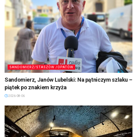
SANDOMIERZ/STASZÓW /OPATÓW
Sandomierz, Janów Lubelski: Na pątniczym szlaku –
piątek po znakiem krzyża
2026-08-06