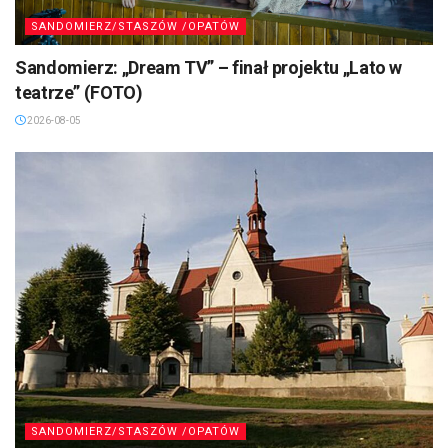
SANDOMIERZ/STASZÓW /OPATÓW
Sandomierz: „Dream TV” – finał projektu „Lato w
teatrze” (FOTO)
2026-08-05
SANDOMIERZ/STASZÓW /OPATÓW