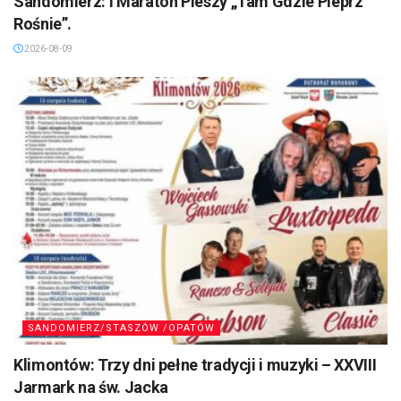
Sandomierz: I Maraton Pieszy „Tam Gdzie Pieprz
Rośnie”.
2026-08-09
SANDOMIERZ/STASZÓW /OPATÓW
Klimontów: Trzy dni pełne tradycji i muzyki – XXVIII
Jarmark na św. Jacka