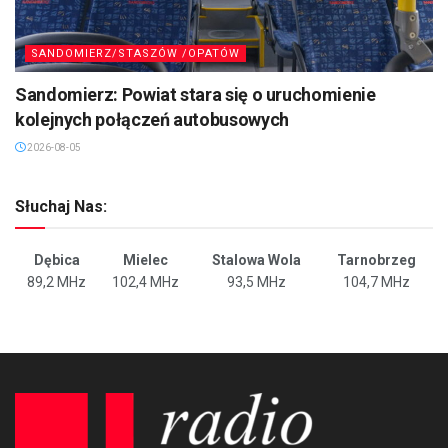
SANDOMIERZ/STASZÓW /OPATÓW
Sandomierz: Powiat stara się o uruchomienie
kolejnych połączeń autobusowych
2026-08-05
Słuchaj Nas:
Dębica
Mielec
Stalowa Wola
Tarnobrzeg
89,2 MHz
102,4 MHz
93,5 MHz
104,7 MHz