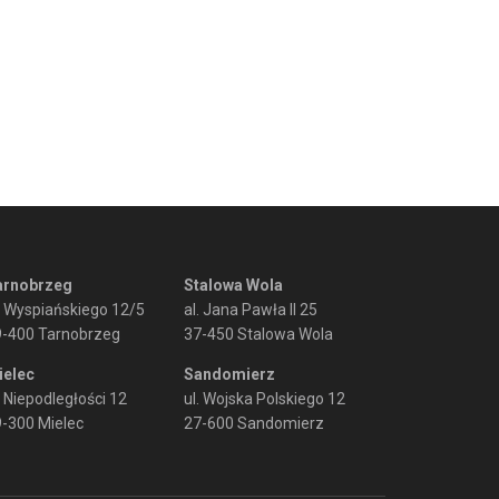
arnobrzeg
Stalowa Wola
. Wyspiańskiego 12/5
al. Jana Pawła II 25
9-400 Tarnobrzeg
37-450 Stalowa Wola
ielec
Sandomierz
. Niepodległości 12
ul. Wojska Polskiego 12
-300 Mielec
27-600 Sandomierz