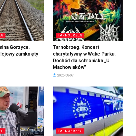
EG
TARNOBRZEG
mina Gorzyce.
Tarnobrzeg. Koncert
olejowy zamknięty
charytatywny w Wake Parku.
Dochód dla schroniska „U
Machowiaków”
2026-08-07
EG
TARNOBRZEG