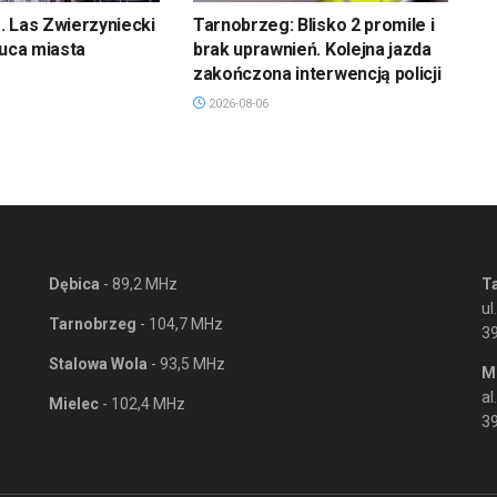
 Las Zwierzyniecki
Tarnobrzeg: Blisko 2 promile i
łuca miasta
brak uprawnień. Kolejna jazda
zakończona interwencją policji
2026-08-06
Dębica
- 89,2 MHz
T
ul
Tarnobrzeg
- 104,7 MHz
3
Stalowa Wola
- 93,5 MHz
M
al
Mielec
- 102,4 MHz
39