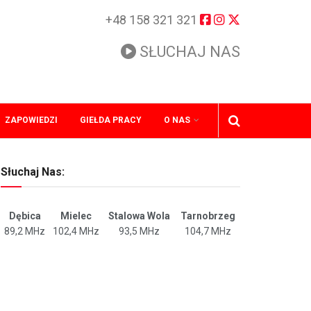
+48 158 321 321
SŁUCHAJ NAS
ZAPOWIEDZI
GIEŁDA PRACY
O NAS
Słuchaj Nas:
Dębica
Mielec
Stalowa Wola
Tarnobrzeg
89,2 MHz
102,4 MHz
93,5 MHz
104,7 MHz