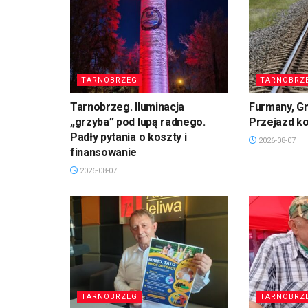
TARNOBRZEG
TARNOBRZ
Tarnobrzeg. Iluminacja
Furmany, G
„grzyba” pod lupą radnego.
Przejazd k
Padły pytania o koszty i
2026-08-07
finansowanie
2026-08-07
TARNOBRZEG
TARNOBRZ