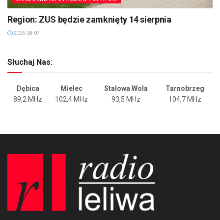
Region: ZUS będzie zamknięty 14 sierpnia
2026-08-07
Słuchaj Nas:
Dębica
Mielec
Stalowa Wola
Tarnobrzeg
89,2 MHz
102,4 MHz
93,5 MHz
104,7 MHz