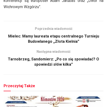
konferencji są europoseł Adam Jarubas oraz „Dwór na
Wichrowym Wzgórzu”.
Poprzednia wiadomość
Mielec: Mamy laureata etapu centralnego Turnieju
Budowlanego „Złota Kielnia”
Następna wiadomość
Tarnobrzeg, Sandomierz: „Po co się spowiadać? O
spowiedzi słów kilka”
Przeczytaj Także