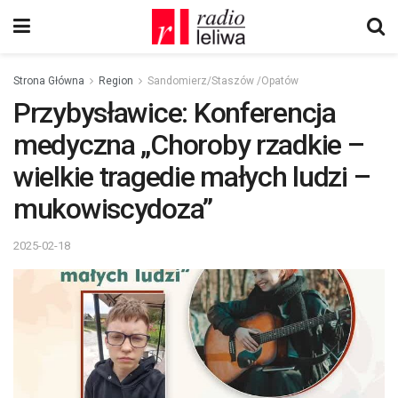
Strona Główna
Region
Sandomierz/Staszów /Opatów
Przybysławice: Konferencja
medyczna „Choroby rzadkie –
wielkie tragedie małych ludzi –
mukowiscydoza”
2025-02-18