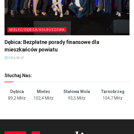
MIELEC/DĘBICA/KOLBUSZOWA
Dębica: Bezpłatne porady finansowe dla
mieszkańców powiatu
2026-08-07
Słuchaj Nas:
Dębica
Mielec
Stalowa Wola
Tarnobrzeg
89,2 MHz
102,4 MHz
93,5 MHz
104,7 MHz