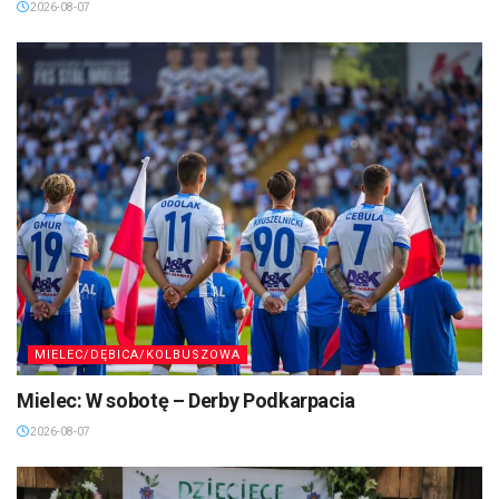
2026-08-07
MIELEC/DĘBICA/KOLBUSZOWA
Mielec: W sobotę – Derby Podkarpacia
2026-08-07