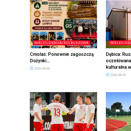
MIELEC/DĘBICA/KOLBUSZOWA
MIELEC/DĘ
Cmolas: Ponownie zagoszczą
Dębica: Rus
Dożynki…
oczekiwana
kulturalna 
2026-08-06
2026-08-05