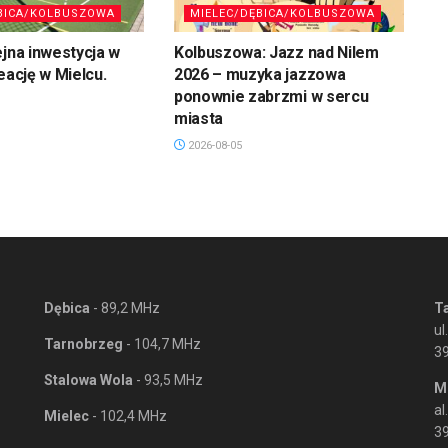
BICA/KOLBUSZOWA
MIELEC/DĘBICA/KOLBUSZOWA
ejna inwestycja w
Kolbuszowa: Jazz nad Nilem
eację w Mielcu.
2026 – muzyka jazzowa
ponownie zabrzmi w sercu
miasta
2026-08-05
Dębica
- 89,2 MHz
T
ul
Tarnobrzeg
- 104,7 MHz
3
Stalowa Wola
- 93,5 MHz
M
al
Mielec
- 102,4 MHz
39