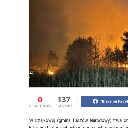
0
137
Share on Face
UDOSTĘPNIEŃ
OGLĄDANY
W Czajkowej (gmina Tuszów Narodowy) trwa dram
kilka hektarów, wybuchł w godzinach wieczornych