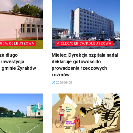
BICA/KOLBUSZOWA
MIELEC/DĘBICA/KOLBUSZOWA
za długo
Mielec: Dyrekcja szpitala nadal
 inwestycja
deklaruje gotowość do
w gminie Żyraków
prowadzenia rzeczowych
rozmów…
2026-08-05