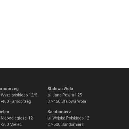
arnobrzeg
Stalowa Wola
. Wyspiańskiego 12/5
al. Jana Pawła II 25
9-400 Tarnobrzeg
37-450 Stalowa Wola
ielec
Sandomierz
. Niepodległości 12
ul. Wojska Polskiego 12
-300 Mielec
27-600 Sandomierz