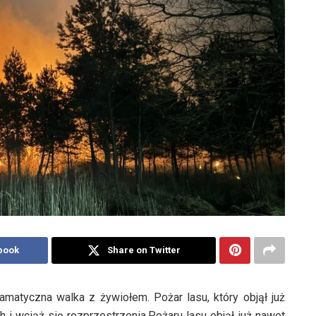
book
Share on Twitter
atyczna walka z żywiołem. Pożar lasu, który objął już
 i wciąż się rozprzestrzenia.Pożaru lasu objął już nawet