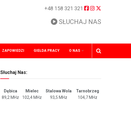
+48 158 321 321
SŁUCHAJ NAS
ZAPOWIEDZI
GIEŁDA PRACY
O NAS
Słuchaj Nas:
Dębica
Mielec
Stalowa Wola
Tarnobrzeg
89,2 MHz
102,4 MHz
93,5 MHz
104,7 MHz