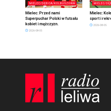
MIELEC/DĘBICA/KOLBUSZOWA
MIELEC/DĘ
Mielec: Przed nami
Mielec: Kol
Superpuchar Polski w futsalu
sport i rekr
kobiet i mężczyzn.
2026-08-05
2026-08-05