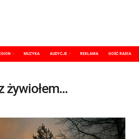
EGION
MUZYKA
AUDYCJE
REKLAMA
GOŚĆ RADIA
 z żywiołem…