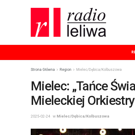
R
Strona Główna
Region
Mielec/Dębica/Kolbuszowa
Mielec: „Tańce Świ
Mieleckiej Orkiestr
2025-02-24
w
Mielec/Dębica/Kolbuszowa