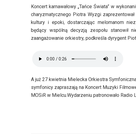
Koncert karnawałowy „Tańce Świata” w wykonaniu
charyzmatycznego Piotra Wyzgi zaprezentował
kultury i epoki, dostarczając melomanom nie
będący wspólną decyzją zespołu stanowił nie
zaangażowanie orkiestry, podkreśla dyrygent Pio
A już 27 kwietnia Mielecka Orkiestra Symfonicz
symfonicy zapraszają na Koncert Muzyki Filmowej
MOSiR w Mielcu.Wydarzeniu patronowało Radio L