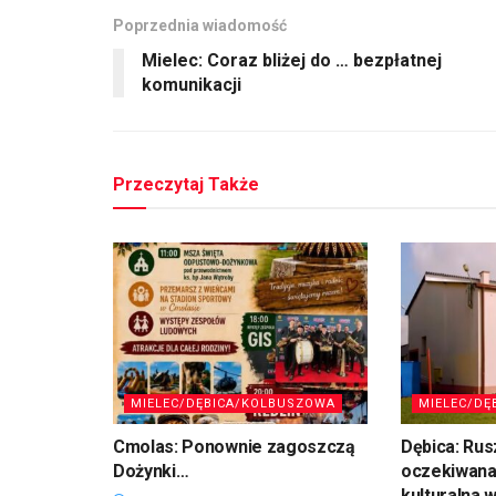
Poprzednia wiadomość
Mielec: Coraz bliżej do … bezpłatnej
komunikacji
Przeczytaj Także
MIELEC/DĘBICA/KOLBUSZOWA
MIELEC/DĘ
Cmolas: Ponownie zagoszczą
Dębica: Rus
Dożynki…
oczekiwana
kulturalna 