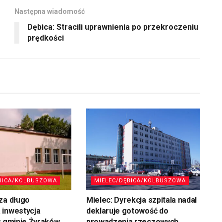
Następna wiadomość
Dębica: Stracili uprawnienia po przekroczeniu
prędkości
BICA/KOLBUSZOWA
MIELEC/DĘBICA/KOLBUSZOWA
za długo
Mielec: Dyrekcja szpitala nadal
 inwestycja
deklaruje gotowość do
w gminie Żyraków
prowadzenia rzeczowych