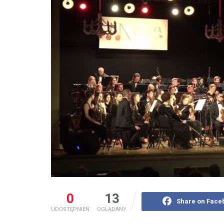
0
13
Share on Face
UDOSTĘPNIEŃ
OGLĄDANY