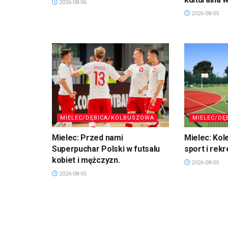
2026-08-06
2026-08-05
MIELEC/DĘBICA/KOLBUSZOWA
MIELEC/DĘ
Mielec: Przed nami
Mielec: Kol
Superpuchar Polski w futsalu
sport i rekr
kobiet i mężczyzn.
2026-08-05
2026-08-05