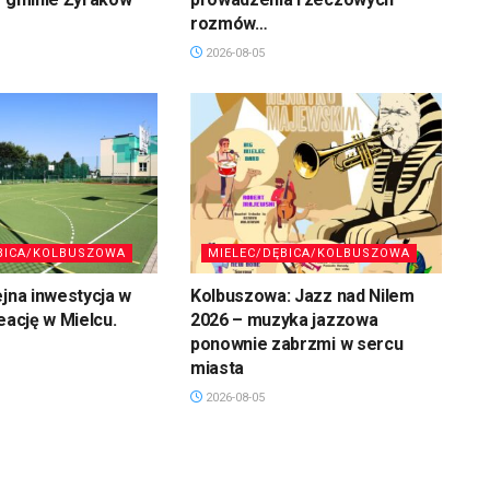
rozmów…
2026-08-05
BICA/KOLBUSZOWA
MIELEC/DĘBICA/KOLBUSZOWA
ejna inwestycja w
Kolbuszowa: Jazz nad Nilem
eację w Mielcu.
2026 – muzyka jazzowa
ponownie zabrzmi w sercu
miasta
2026-08-05