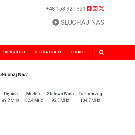
+48 158 321 321
SŁUCHAJ NAS
ZAPOWIEDZI
GIEŁDA PRACY
O NAS
Słuchaj Nas:
Dębica
Mielec
Stalowa Wola
Tarnobrzeg
89,2 MHz
102,4 MHz
93,5 MHz
104,7 MHz