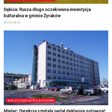
Dębica: Rusza długo oczekiwana inwestycja
kulturalna w gminie Żyraków
2026-08-05
MIELEC/DĘBICA/KOLBUSZOWA
Mielec: Dyrekcja szpitala nadal deklaruje gotowość