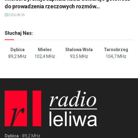
do prowadzenia rzeczowych rozmów…
2026-08-05
Słuchaj Nas:
Dębica
Mielec
Stalowa Wola
Tarnobrzeg
89,2 MHz
102,4 MHz
93,5 MHz
104,7 MHz
Dębica
- 89,2 MHz