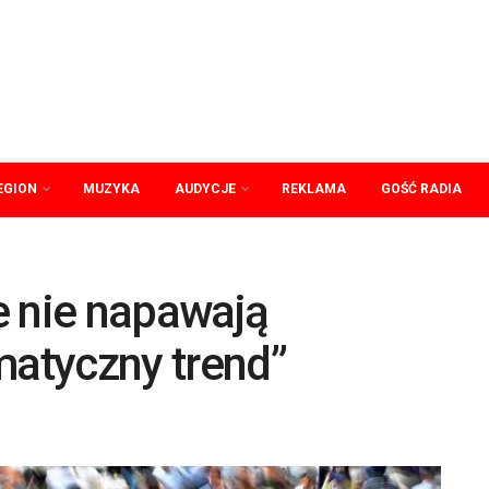
EGION
MUZYKA
AUDYCJE
REKLAMA
GOŚĆ RADIA
e nie napawają
atyczny trend”