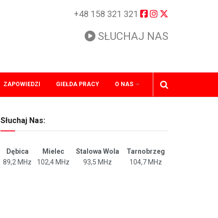
+48 158 321 321
SŁUCHAJ NAS
ZAPOWIEDZI
GIEŁDA PRACY
O NAS
Słuchaj Nas:
Dębica
Mielec
Stalowa Wola
Tarnobrzeg
89,2 MHz
102,4 MHz
93,5 MHz
104,7 MHz