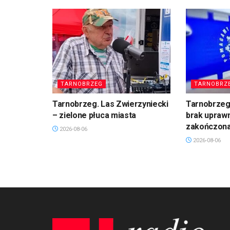
TARNOBRZEG
TARNOBRZ
Tarnobrzeg. Las Zwierzyniecki
Tarnobrzeg:
– zielone płuca miasta
brak uprawn
zakończona 
2026-08-06
2026-08-06