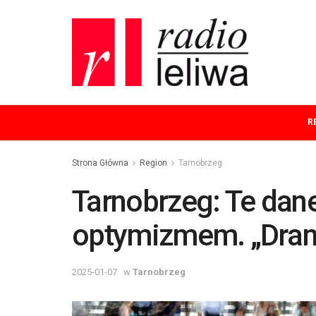
R
Strona Główna
Region
Tarnobrzeg
Tarnobrzeg: Te dan
optymizmem. „Dram
2025-01-07
w
Tarnobrzeg