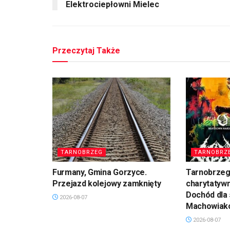
Elektrociepłowni Mielec
Przeczytaj Także
TARNOBRZEG
TARNOBRZ
Furmany, Gmina Gorzyce.
Tarnobrzeg
Przejazd kolejowy zamknięty
charytatyw
Dochód dla 
2026-08-07
Machowiak
2026-08-07