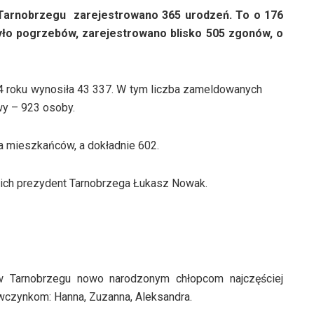
Tarnobrzegu zarejestrowano 365 urodzeń. To o 176
było pogrzebów, zarejestrowano blisko 505 zgonów, o
 roku wynosiła 43 337. W tym liczba zameldowanych
wy – 923 osoby.
a mieszkańców, a dokładnie 602.
nich prezydent Tarnobrzega Łukasz Nowak.
w Tarnobrzegu nowo narodzonym chłopcom najczęściej
wczynkom: Hanna, Zuzanna, Aleksandra.