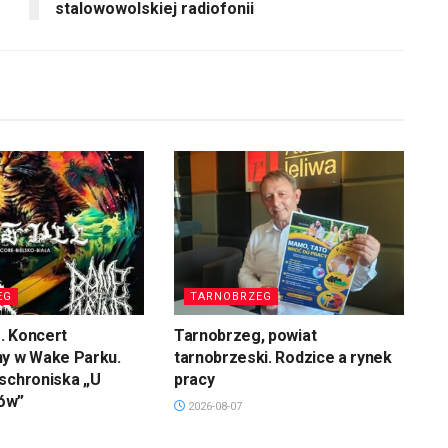
stalowowolskiej radiofonii
EG
TARNOBRZEG
. Koncert
Tarnobrzeg, powiat
ny w Wake Parku.
tarnobrzeski. Rodzice a rynek
schroniska „U
pracy
ów”
2026-08-07