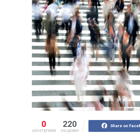
0
220
Share on Face
UDOSTĘPNIEŃ
OGLĄDANY