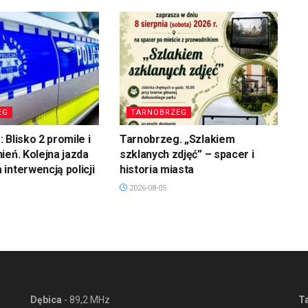
EG
TARNOBRZEG
 Blisko 2 promile i
Tarnobrzeg. „Szlakiem
ień. Kolejna jazda
szklanych zdjęć” – spacer i
interwencją policji
historia miasta
2026-08-05
Dębica
- 89,2 MHz
T