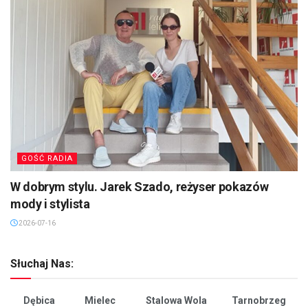
GOŚĆ RADIA
W dobrym stylu. Jarek Szado, reżyser pokazów
mody i stylista
2026-07-16
Słuchaj Nas:
Dębica
Mielec
Stalowa Wola
Tarnobrzeg