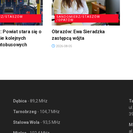
RZ/STASZÓW
SANDOMIERZ/STASZÓW
/OPATÓW
 Powiat stara się o
Obrazów: Ewa Sieradzka
ie kolejnych
zastępcą wójta
utobusowych
2026-08-05
Dębica
- 89,2 MHz
T
ul
Tarnobrzeg
- 104,7 MHz
3
Stalowa Wola
- 93,5 MHz
M
al