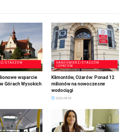
RZ/STASZÓW
SANDOMIERZ/STASZÓW
/OPATÓW
ilionowe wsparcie
Klimontów, Ożarów: Ponad 12
 w Górach Wysokich
milionów na nowoczesne
wodociągi
2026-08-05