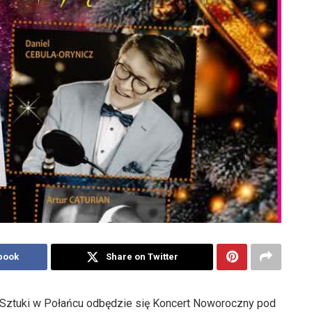
book
Share on Twitter
 i Sztuki w Połańcu odbędzie się Koncert Noworoczny pod