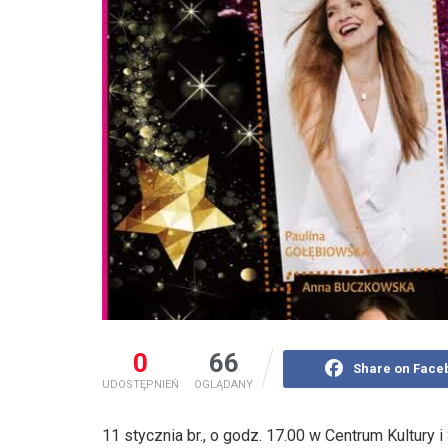
0
66
Share on Face
UDOSTĘPNIEŃ
OGLĄDANY
11 stycznia br., o godz. 17.00 w Centrum Kultury