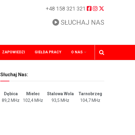
+48 158 321 321
SŁUCHAJ NAS
ZAPOWIEDZI
GIEŁDA PRACY
O NAS
Słuchaj Nas:
Dębica
Mielec
Stalowa Wola
Tarnobrzeg
89,2 MHz
102,4 MHz
93,5 MHz
104,7 MHz