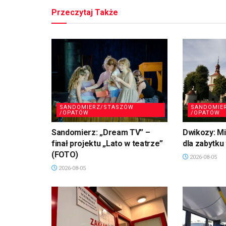
Przeczytaj Także
SANDOMIERZ/STASZÓW
SANDOMIE
/OPATÓW
/OPATÓW
Sandomierz: „Dream TV” –
Dwikozy: M
finał projektu „Lato w teatrze”
dla zabytku
(FOTO)
2026-08-05
2026-08-05