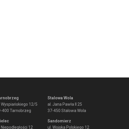
arnobrzeg
Stalowa Wola
. Wyspiańskiego 12/5
al. Jana Pawła II 25
9-400 Tarnobrzeg
37-450 Stalowa Wola
ielec
Sandomierz
. Niepodległości 12
ul. Wojska Polskiego 12