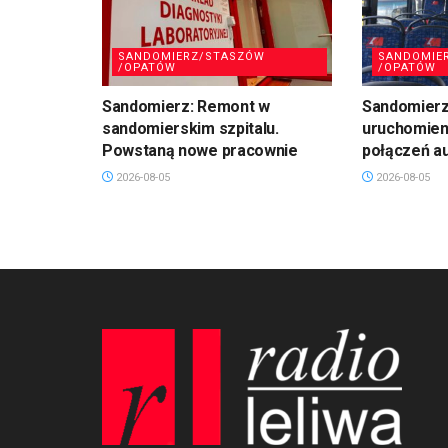
SANDOMIERZ/STASZÓW
SANDOMIE
/OPATÓW
/OPATÓW
Sandomierz: Remont w
Sandomierz:
sandomierskim szpitalu.
uruchomien
Powstaną nowe pracownie
połączeń a
2026-08-05
2026-08-05