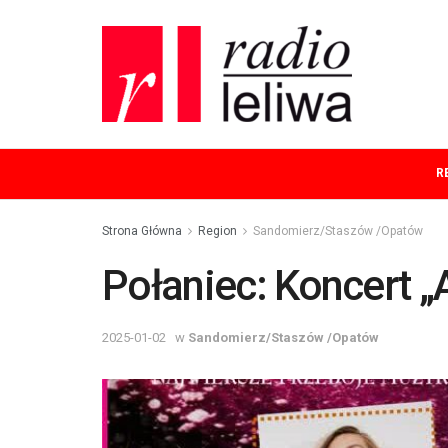
R
Strona Główna
Region
Sandomierz/Staszów /Opatów
Połaniec: Koncert „
2025-01-02
w
Sandomierz/Staszów /Opatów