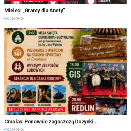
Mielec: „Gramy dla Anety”
2026-08-06
MIELEC/DĘBICA/KOLBUSZOWA
Cmolas: Ponownie zagoszczą Dożynki…
2026-08-06