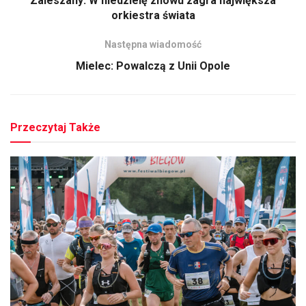
Zaleszany: W niedzielę znowu zagra największa
orkiestra świata
Następna wiadomość
Mielec: Powalczą z Unii Opole
Przeczytaj Także