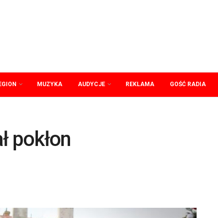
EGION
MUZYKA
AUDYCJE
REKLAMA
GOŚĆ RADIA
ł pokłon
u