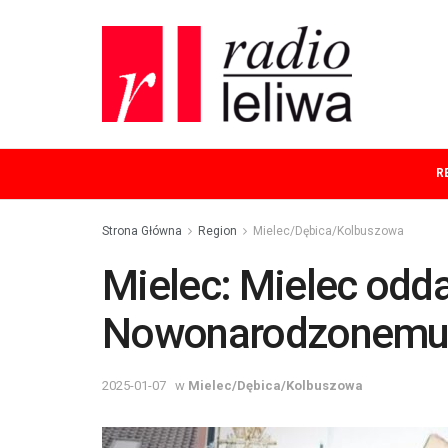
R
Strona Główna
Region
Mielec/Dębica/Kolbuszowa
Mielec: Mielec odda
Nowonarodzonem
2025-01-07
w
Mielec/Dębica/Kolbuszowa