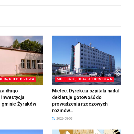
BICA/KOLBUSZOWA
MIELEC/DĘBICA/KOLBUSZOWA
za długo
Mielec: Dyrekcja szpitala nadal
 inwestycja
deklaruje gotowość do
w gminie Żyraków
prowadzenia rzeczowych
rozmów…
2026-08-05