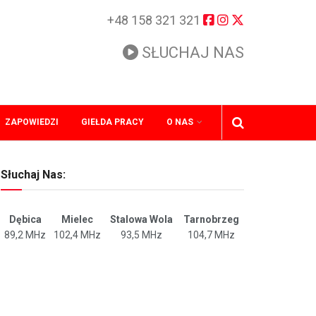
+48 158 321 321
SŁUCHAJ NAS
ZAPOWIEDZI
GIEŁDA PRACY
O NAS
Słuchaj Nas:
Dębica
Mielec
Stalowa Wola
Tarnobrzeg
89,2 MHz
102,4 MHz
93,5 MHz
104,7 MHz