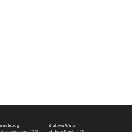
arnobrzeg
Stalowa Wola
. Wyspiańskiego 12/5
al. Jana Pawła II 25