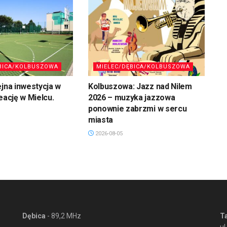
BICA/KOLBUSZOWA
MIELEC/DĘBICA/KOLBUSZOWA
ejna inwestycja w
Kolbuszowa: Jazz nad Nilem
eację w Mielcu.
2026 – muzyka jazzowa
ponownie zabrzmi w sercu
miasta
2026-08-05
Dębica
- 89,2 MHz
T
ul