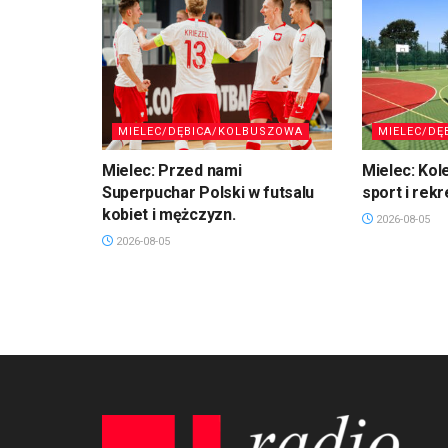
MIELEC/DĘBICA/KOLBUSZOWA
MIELEC/DĘ
Mielec: Przed nami
Mielec: Kol
Superpuchar Polski w futsalu
sport i rekr
kobiet i mężczyzn.
2026-08-05
2026-08-05