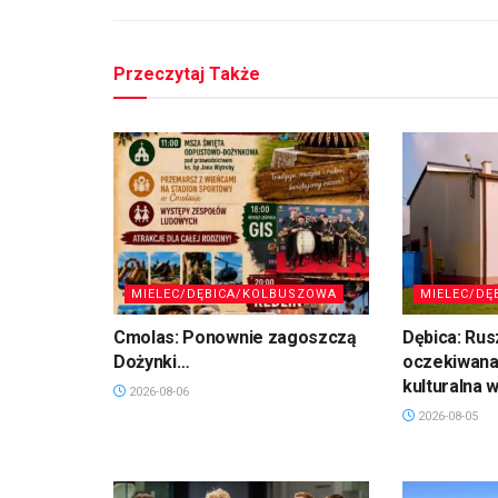
Przeczytaj Także
MIELEC/DĘBICA/KOLBUSZOWA
MIELEC/DĘ
Cmolas: Ponownie zagoszczą
Dębica: Rus
Dożynki…
oczekiwana
kulturalna 
2026-08-06
2026-08-05