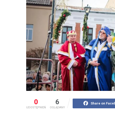
0
6
Share on Face
UDOSTĘPNIEŃ
OGLĄDANY