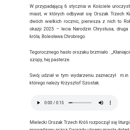
W przypadającą 6 stycznia w Kościele uroczyst
miast, w których odbywał się Orszak Trzech 
dwóch wielkich rocznic, pierwsza z nich to R
okazji 2025 – lecia Narodzin Chrystusa, druga 
króla, Bolesława Chrobrego.
Tegorocznego hasło orszaku brzmiało : „Kłaniajci
szopy, hej pasterze.
Swój udział w tym wydarzeniu zaznaczył m.in.
którego należy Krzysztof Szostak.
Mielecki Orszak Trzech Króli rozpoczął się litur
prowadzony przez Gwiazdę ulicami miasta dotar