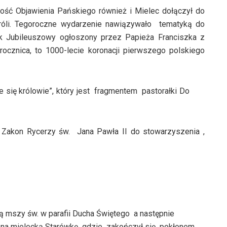
ość Objawienia Pańskiego również i Mielec dołączył do
Króli. Tegoroczne wydarzenie nawiązywało tematyką do
ok Jubileuszowy ogłoszony przez Papieża Franciszka z
rocznica, to 1000-lecie koronacji pierwszego polskiego
e się królowie”, który jest fragmentem pastorałki Do
 Zakon Rycerzy św. Jana Pawła II do stowarzyszenia ,
gią mszy św. w parafii Ducha Świętego a następnie
ł na mielecką Starówkę gdzie zakończył się pokłonem