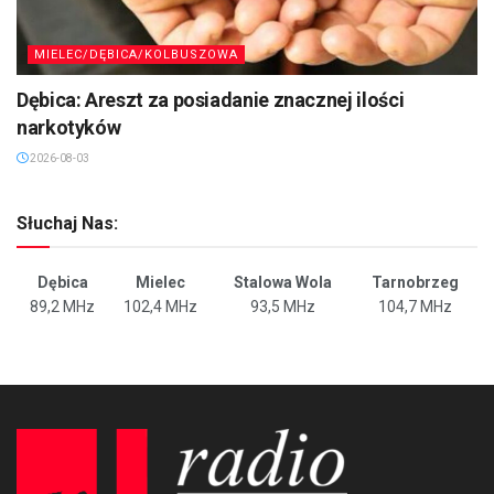
MIELEC/DĘBICA/KOLBUSZOWA
Dębica: Areszt za posiadanie znacznej ilości
narkotyków
2026-08-03
Słuchaj Nas:
Dębica
Mielec
Stalowa Wola
Tarnobrzeg
89,2 MHz
102,4 MHz
93,5 MHz
104,7 MHz