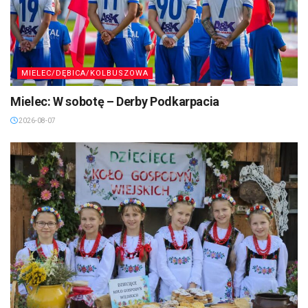
MIELEC/DĘBICA/KOLBUSZOWA
Mielec: W sobotę – Derby Podkarpacia
2026-08-07