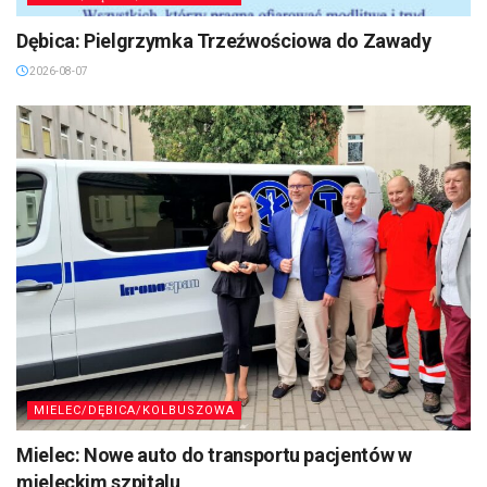
Dębica: Pielgrzymka Trzeźwościowa do Zawady
2026-08-07
MIELEC/DĘBICA/KOLBUSZOWA
Mielec: Nowe auto do transportu pacjentów w
mieleckim szpitalu