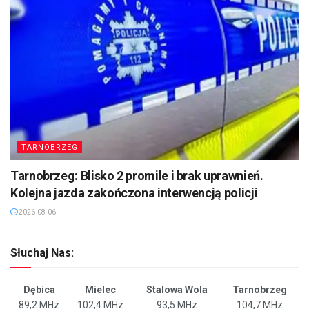
TARNOBRZEG
Tarnobrzeg: Blisko 2 promile i brak uprawnień.
Kolejna jazda zakończona interwencją policji
2026-08-06
Słuchaj Nas:
Dębica
Mielec
Stalowa Wola
Tarnobrzeg
89,2 MHz
102,4 MHz
93,5 MHz
104,7 MHz