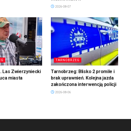
2026-08-07
EG
TARNOBRZEG
 Las Zwierzyniecki
Tarnobrzeg: Blisko 2 promile i
łuca miasta
brak uprawnień. Kolejna jazda
zakończona interwencją policji
2026-08-06