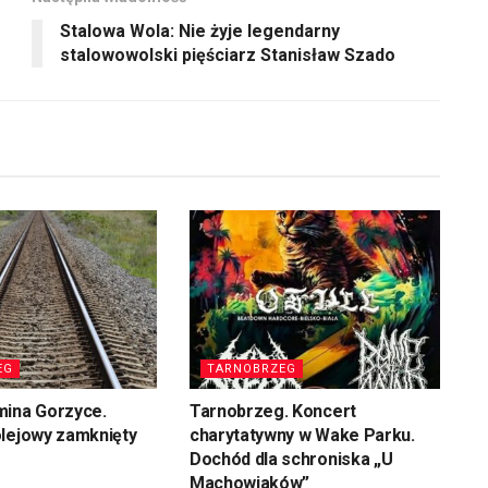
Stalowa Wola: Nie żyje legendarny
stalowowolski pięściarz Stanisław Szado
EG
TARNOBRZEG
mina Gorzyce.
Tarnobrzeg. Koncert
olejowy zamknięty
charytatywny w Wake Parku.
Dochód dla schroniska „U
Machowiaków”