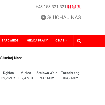
+48 158 321 321
SŁUCHAJ NAS
ZAPOWIEDZI
GIEŁDA PRACY
O NAS
Słuchaj Nas:
Dębica
Mielec
Stalowa Wola
Tarnobrzeg
89,2 MHz
102,4 MHz
93,5 MHz
104,7 MHz