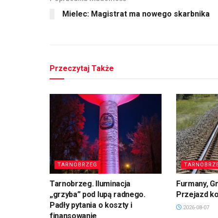
Mielec: Magistrat ma nowego skarbnika
Przeczytaj Także
TARNOBRZEG
TARNOBRZ
Tarnobrzeg. Iluminacja
Furmany, G
„grzyba” pod lupą radnego.
Przejazd k
Padły pytania o koszty i
2026-08-07
finansowanie