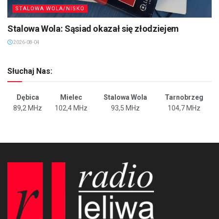
STALOWA WOLA/NISKO
Stalowa Wola: Sąsiad okazał się złodziejem
2026-08-04
Słuchaj Nas:
Dębica
Mielec
Stalowa Wola
Tarnobrzeg
89,2 MHz
102,4 MHz
93,5 MHz
104,7 MHz