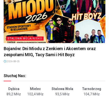
STALOWA WOLA/NISKO
Bojanów: Dni Miodu z Zenkiem i Akcentem oraz
zespołami MIG, Tacy Sami i Hit Boyz
2026-08-05
Słuchaj Nas:
Dębica
Mielec
Stalowa Wola
Tarnobrzeg
89,2 MHz
102,4 MHz
93,5 MHz
104,7 MHz