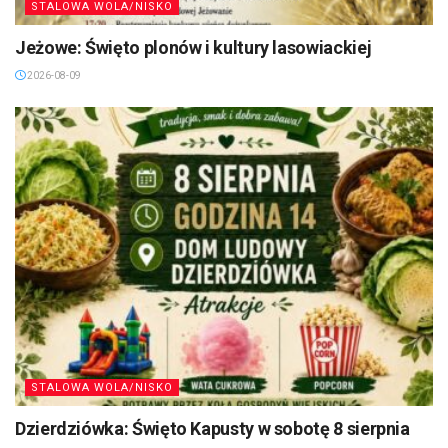
STALOWA WOLA/NISKO
Jeżowe: Święto plonów i kultury lasowiackiej
2026-08-09
STALOWA WOLA/NISKO
Dzierdziówka: Święto Kapusty w sobotę 8 sierpnia