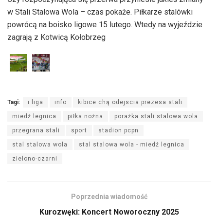
w Stali Stalowa Wola – czas pokaże. Piłkarze stalówki
powrócą na boisko ligowe 15 lutego. Wtedy na wyjeździe
zagrają z Kotwicą Kołobrzeg
Tagi:
i liga
info
kibice chą odejscia prezesa stali
miedź legnica
piłka nożna
porażka stali stalowa wola
przegrana stali
sport
stadion pcpn
stal stalowa wola
stal stalowa wola - miedź legnica
zielono-czarni
Poprzednia wiadomość
Kurozwęki: Koncert Noworoczny 2025