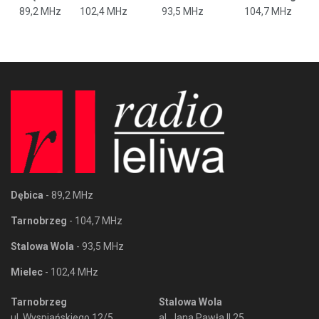
89,2 MHz
102,4 MHz
93,5 MHz
104,7 MHz
Dębica
- 89,2 MHz
Tarnobrzeg
- 104,7 MHz
Stalowa Wola
- 93,5 MHz
Mielec
- 102,4 MHz
Tarnobrzeg
Stalowa Wola
ul. Wyspiańskiego 12/5
al. Jana Pawła II 25