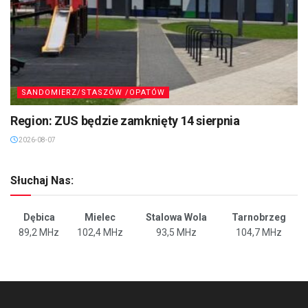
SANDOMIERZ/STASZÓW /OPATÓW
Region: ZUS będzie zamknięty 14 sierpnia
2026-08-07
Słuchaj Nas:
Dębica
Mielec
Stalowa Wola
Tarnobrzeg
89,2 MHz
102,4 MHz
93,5 MHz
104,7 MHz