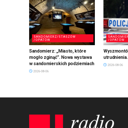
SANDOMIERZ/STASZÓW
SANDOMIE
/OPATÓW
/OPATÓW
Sandomierz: „Miasto, które
Wyszmontó
mogło zginąć”. Nowa wystawa
utrudnienia
w sandomierskich podziemiach
2026-08-06
2026-08-06