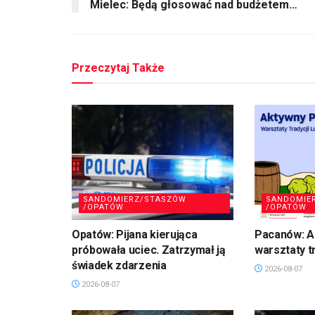
Mielec: Będą głosować nad budżetem…
Przeczytaj Także
SANDOMIERZ/STASZÓW
SANDOMIE
/OPATÓW
/OPATÓW
Opatów: Pijana kierująca
Pacanów: A
próbowała uciec. Zatrzymał ją
warsztaty t
świadek zdarzenia
2026-08-07
2026-08-07