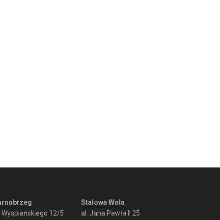
arnobrzeg
Stalowa Wola
. Wyspiańskiego 12/5
al. Jana Pawła II 25