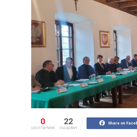
0
22
Share on Face
UDOSTĘPNIEŃ
OGLĄDANY