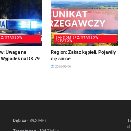
RZ/STASZÓW
SANDOMIERZ/STASZÓW
/OPATÓW
w: Uwaga na
Region: Zakaz kąpieli. Pojawiły
. Wypadek na DK 79
się sinice
2026-08-06
Dębica
- 89,2 MHz
T
ul
Tarnobrzeg
- 104,7 MHz