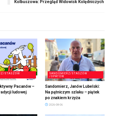
Kolbuszowa: Przegląd Widowisk Kolędniczych
RZ/STASZÓW
SANDOMIERZ/STASZÓW
/OPATÓW
ktywny Pacanów –
Sandomierz, Janów Lubelski:
radycji ludowej
Na pątniczym szlaku – piątek
po znakiem krzyża
2026-08-06