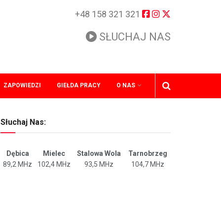
+48 158 321 321
SŁUCHAJ NAS
ZAPOWIEDZI
GIEŁDA PRACY
O NAS
Słuchaj Nas:
Dębica
Mielec
Stalowa Wola
Tarnobrzeg
89,2 MHz
102,4 MHz
93,5 MHz
104,7 MHz