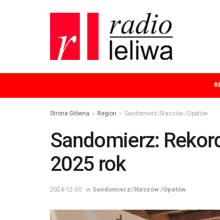
R
Strona Główna
Region
Sandomierz/Staszów /Opatów
Sandomierz: Rekor
2025 rok
2024-12-30
w
Sandomierz/Staszów /Opatów