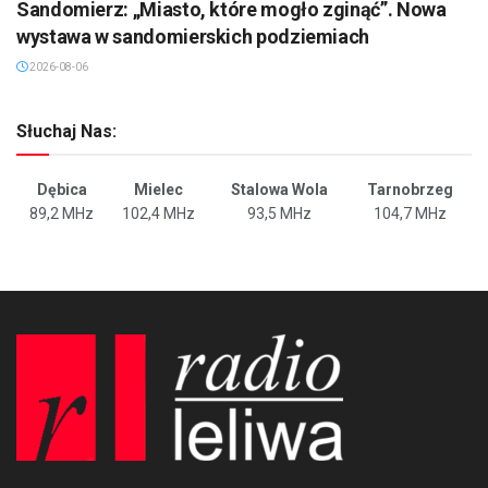
Sandomierz: „Miasto, które mogło zginąć”. Nowa
wystawa w sandomierskich podziemiach
2026-08-06
Słuchaj Nas:
Dębica
Mielec
Stalowa Wola
Tarnobrzeg
89,2 MHz
102,4 MHz
93,5 MHz
104,7 MHz