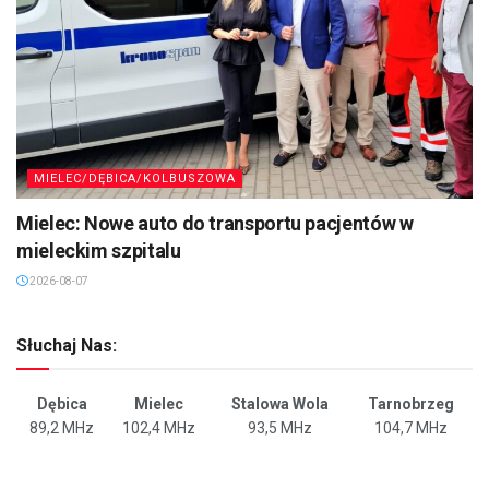
MIELEC/DĘBICA/KOLBUSZOWA
Mielec: Nowe auto do transportu pacjentów w
mieleckim szpitalu
2026-08-07
Słuchaj Nas:
Dębica
Mielec
Stalowa Wola
Tarnobrzeg
89,2 MHz
102,4 MHz
93,5 MHz
104,7 MHz