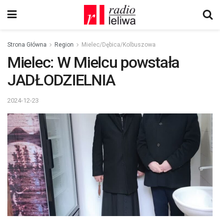
Strona Główna
Region
Mielec/Dębica/Kolbuszowa
Mielec: W Mielcu powstała
JADŁODZIELNIA
2024-12-23