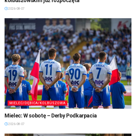
kolbuszowskim już rozpoczęta
2026-08-07
MIELEC/DĘBICA/KOLBUSZOWA
Mielec: W sobotę – Derby Podkarpacia
2026-08-07