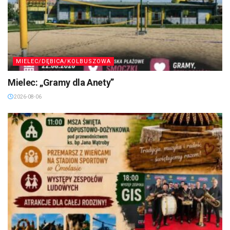
MIELEC/DĘBICA/KOLBUSZOWA
Mielec: „Gramy dla Anety”
2026-08-06