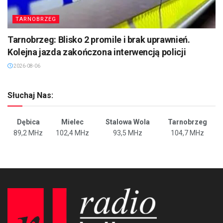
TARNOBRZEG
Tarnobrzeg: Blisko 2 promile i brak uprawnień.
Kolejna jazda zakończona interwencją policji
2026-08-06
Słuchaj Nas:
Dębica
Mielec
Stalowa Wola
Tarnobrzeg
89,2 MHz
102,4 MHz
93,5 MHz
104,7 MHz