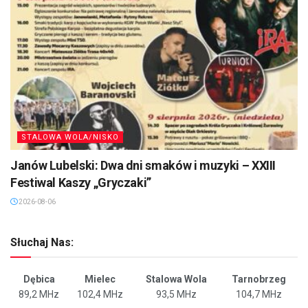
STALOWA WOLA/NISKO
Janów Lubelski: Dwa dni smaków i muzyki – XXIII
Festiwal Kaszy „Gryczaki”
2026-08-06
Słuchaj Nas:
Dębica
Mielec
Stalowa Wola
Tarnobrzeg
89,2 MHz
102,4 MHz
93,5 MHz
104,7 MHz