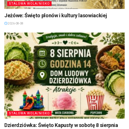
STALOWA WOLA/NISKO
Jeżówe: Święto plonów i kultury lasowiackiej
2026-08-08
STALOWA WOLA/NISKO
Dzierdziówka: Święto Kapusty w sobotę 8 sierpnia