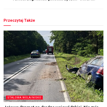
Przeczytaj Także
STALOWA WOLA/NISKO