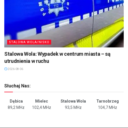
STALOWA WOLA/NISKO
Stalowa Wola: Wypadek w centrum miasta – są
utrudnienia w ruchu
2026-08-06
Słuchaj Nas:
Dębica
Mielec
Stalowa Wola
Tarnobrzeg
89,2 MHz
102,4 MHz
93,5 MHz
104,7 MHz