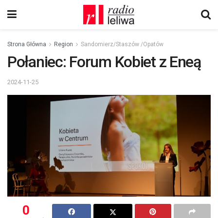
Strona Główna
Region
Sandomierz/Staszów /Opatów
Połaniec: Forum Kobiet z Eneą
2024-11-25
0