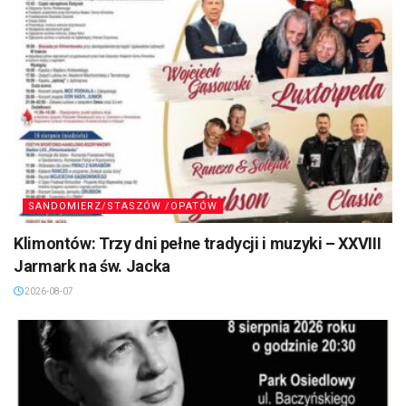
SANDOMIERZ/STASZÓW /OPATÓW
Klimontów: Trzy dni pełne tradycji i muzyki – XXVIII
Jarmark na św. Jacka
2026-08-07