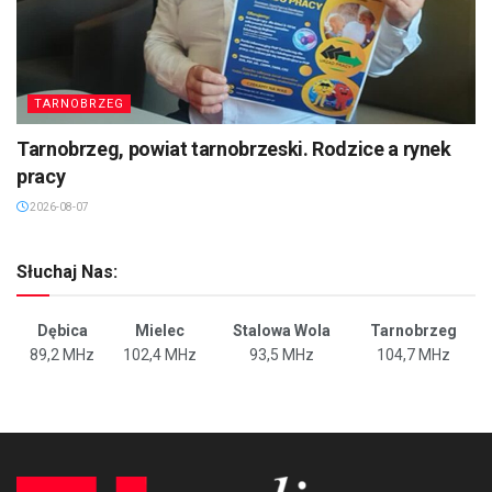
TARNOBRZEG
Tarnobrzeg, powiat tarnobrzeski. Rodzice a rynek
pracy
2026-08-07
Słuchaj Nas:
Dębica
Mielec
Stalowa Wola
Tarnobrzeg
89,2 MHz
102,4 MHz
93,5 MHz
104,7 MHz