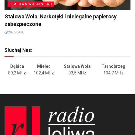
STALOWA WOLA/NISKO
Stalowa Wola: Narkotyki i nielegalne papierosy
zabezpieczone
2026-08-05
Słuchaj Nas:
Dębica
Mielec
Stalowa Wola
Tarnobrzeg
89,2 MHz
102,4 MHz
93,5 MHz
104,7 MHz