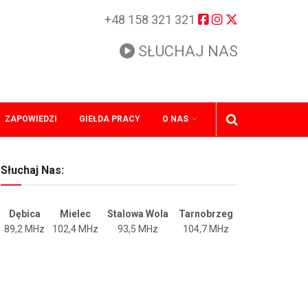
+48 158 321 321
SŁUCHAJ NAS
ZAPOWIEDZI
GIEŁDA PRACY
O NAS
Słuchaj Nas:
Dębica
Mielec
Stalowa Wola
Tarnobrzeg
89,2 MHz
102,4 MHz
93,5 MHz
104,7 MHz