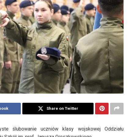
book
Share on Twitter
ste ślubowanie uczniów klasy wojskowej Oddziału
 Szkół im. prof. Janusza Groszkowskiego.