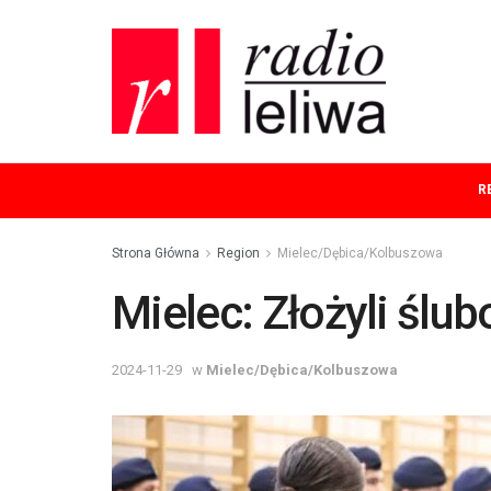
R
Strona Główna
Region
Mielec/Dębica/Kolbuszowa
Mielec: Złożyli ślu
2024-11-29
w
Mielec/Dębica/Kolbuszowa