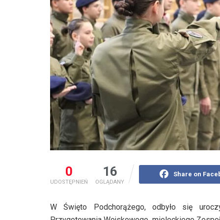
0
16
Share on Face
UDOSTĘPNIEŃ
OGLĄDANY
W Święto Podchorążego, odbyło się uroczy
Przygotowania Wojskowego mieleckiego Zespołu