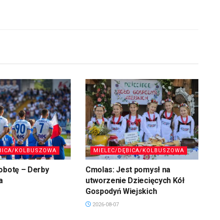
BICA/KOLBUSZOWA
MIELEC/DĘBICA/KOLBUSZOWA
obotę – Derby
Cmolas: Jest pomysł na
a
utworzenie Dziecięcych Kół
Gospodyń Wiejskich
2026-08-07