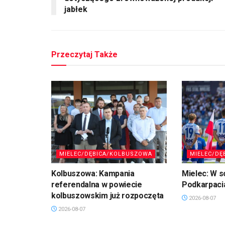
jabłek
Przeczytaj Także
MIELEC/DĘBICA/KOLBUSZOWA
MIELEC/DĘ
Kolbuszowa: Kampania
Mielec: W s
referendalna w powiecie
Podkarpaci
kolbuszowskim już rozpoczęta
2026-08-07
2026-08-07