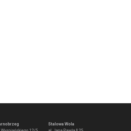
arnobrzeg
Stalowa Wola
. Wyspiańskiego 12/5
al. Jana Pawła II 25