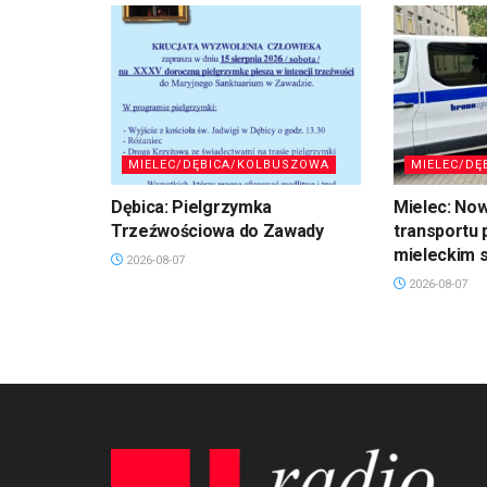
MIELEC/DĘBICA/KOLBUSZOWA
MIELEC/DĘ
Dębica: Pielgrzymka
Mielec: No
Trzeźwościowa do Zawady
transportu 
mieleckim s
2026-08-07
2026-08-07