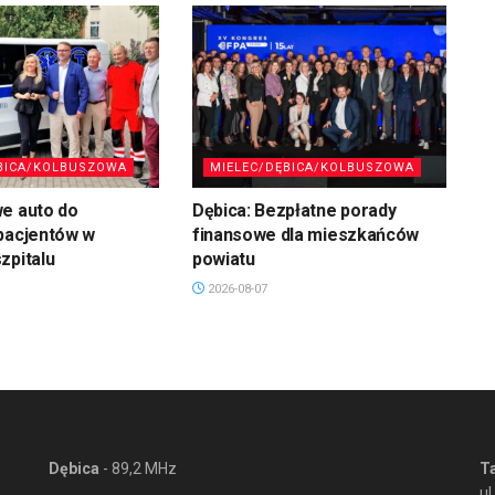
BICA/KOLBUSZOWA
MIELEC/DĘBICA/KOLBUSZOWA
we auto do
Dębica: Bezpłatne porady
pacjentów w
finansowe dla mieszkańców
zpitalu
powiatu
2026-08-07
Dębica
- 89,2 MHz
T
ul