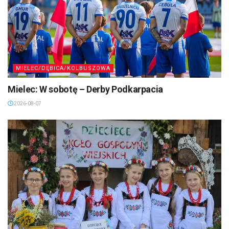
MIELEC/DĘBICA/KOLBUSZOWA
Mielec: W sobotę – Derby Podkarpacia
2026-08-07