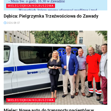
MIELEC/DĘBICA/KOLBUSZOWA
Dębica: Pielgrzymka Trzeźwościowa do Zawady
2026-08-07
MIELEC/DĘBICA/KOLBUSZOWA
Mielec: Nowe auto do transportu pacjentów w