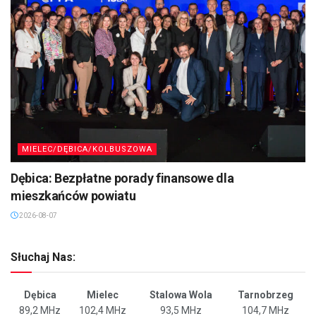
MIELEC/DĘBICA/KOLBUSZOWA
Dębica: Bezpłatne porady finansowe dla
mieszkańców powiatu
2026-08-07
Słuchaj Nas:
Dębica
Mielec
Stalowa Wola
Tarnobrzeg
89,2 MHz
102,4 MHz
93,5 MHz
104,7 MHz