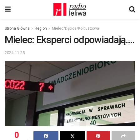
Strona Główna
Region
Mielec/Dębica/Kolbuszowa
Mielec: Eksperci odpowiadają….
2024-11-25
0