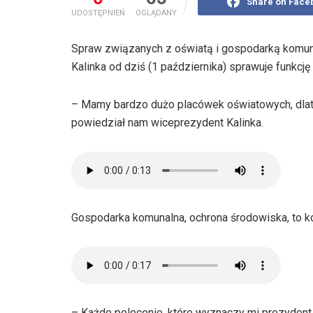
Share on Face
UDOSTĘPNIEŃ
OGLĄDANY
Spraw związanych z oświatą i gospodarką komun
Kalinka od dziś (1 października) sprawuje funkcj
– Mamy bardzo dużo placówek oświatowych, dla
powiedział nam wiceprezydent Kalinka.
Gospodarka komunalna, ochrona środowiska, to ko
– Każde polecenie, które wyznaczy mi prezydent, b