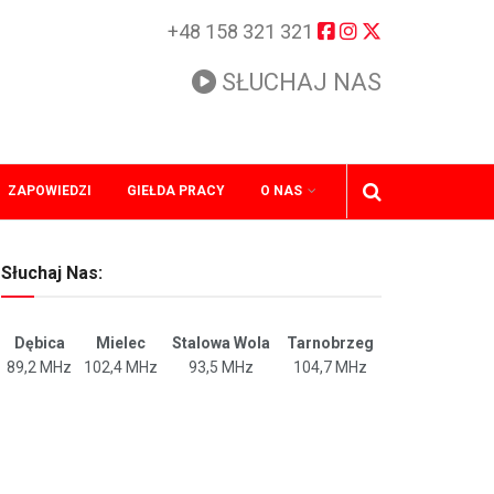
+48 158 321 321
SŁUCHAJ NAS
ZAPOWIEDZI
GIEŁDA PRACY
O NAS
Słuchaj Nas:
Dębica
Mielec
Stalowa Wola
Tarnobrzeg
89,2 MHz
102,4 MHz
93,5 MHz
104,7 MHz