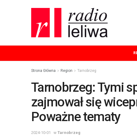
R
Strona Główna
Region
Tarnobrzeg
Tarnobrzeg: Tymi s
zajmował się wicep
Poważne tematy
2024-10-01
w
Tarnobrzeg