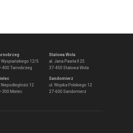
arnobrzeg
Stalowa Wola
. Wyspiańskiego 12/5
al. Jana Pawła II 25
9-400 Tarnobrzeg
37-450 Stalowa Wola
ielec
Sandomierz
. Niepodległości 12
ul. Wojska Polskiego 12
-300 Mielec
27-600 Sandomierz