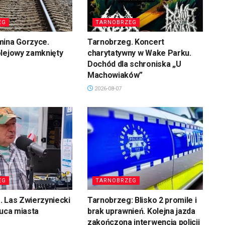
EG
TARNOBRZEG
mina Gorzyce.
Tarnobrzeg. Koncert
olejowy zamknięty
charytatywny w Wake Parku.
Dochód dla schroniska „U
Machowiaków”
2026-08-07
EG
TARNOBRZEG
 Las Zwierzyniecki
Tarnobrzeg: Blisko 2 promile i
łuca miasta
brak uprawnień. Kolejna jazda
zakończona interwencją policji