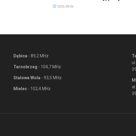
2026-08-06
Dębica
- 89,2 MHz
T
ul
Tarnobrzeg
- 104,7 MHz
3
Stalowa Wola
- 93,5 MHz
M
al
Mielec
- 102,4 MHz
39