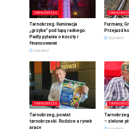
TARNOBRZEG
TARNOBRZ
Tarnobrzeg. Iluminacja
Furmany, G
„grzyba” pod lupą radnego.
Przejazd k
Padły pytania o koszty i
2026-08-07
finansowanie
2026-08-07
TARNOBRZEG
TARNOBRZ
Tarnobrzeg, powiat
Tarnobrzeg.
tarnobrzeski. Rodzice a rynek
– zielone p
pracy
2026-08-06