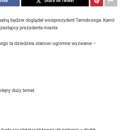
book
Share on Twitter
alną będzie doglądał wiceprezydent Tarnobrzega. Kamil
ę zastępcy prezydenta miasta.
tego ta dziedzina stanowi ogromne wyzwanie –
lejny duży temat.
ędę się starał realizować jak najlepiej – dodał