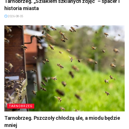
Tarnobrzeg. „Szlakiem szklanych zdjęć” – spacer i
historia miasta
2026-08-05
TARNOBRZEG
Tarnobrzeg. Pszczoły chłodzą ule, a miodu będzie
mniej