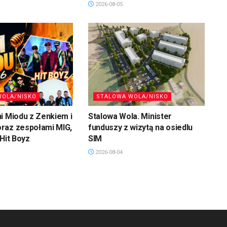
2026-08-05
WOLA/NISKO
STALOWA WOLA/NISKO
i Miodu z Zenkiem i
Stalowa Wola. Minister
raz zespołami MIG,
funduszy z wizytą na osiedlu
 Hit Boyz
SIM
2026-08-04