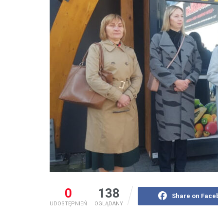
0
138
Share on Face
UDOSTĘPNIEŃ
OGLĄDANY