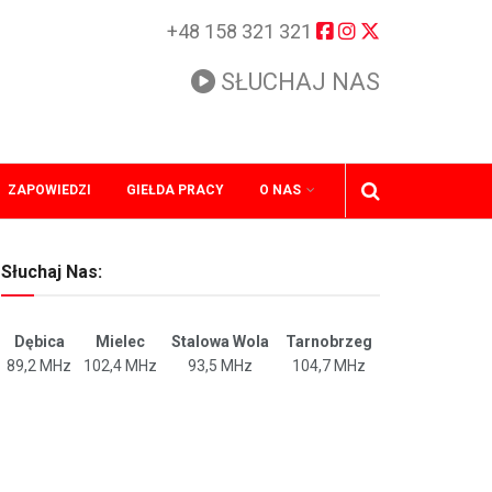
+48 158 321 321
SŁUCHAJ NAS
ZAPOWIEDZI
GIEŁDA PRACY
O NAS
Słuchaj Nas:
Dębica
Mielec
Stalowa Wola
Tarnobrzeg
89,2 MHz
102,4 MHz
93,5 MHz
104,7 MHz