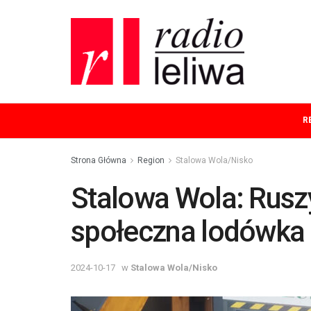
R
Strona Główna
Region
Stalowa Wola/Nisko
Stalowa Wola: Rusz
społeczna lodówka
2024-10-17
w
Stalowa Wola/Nisko