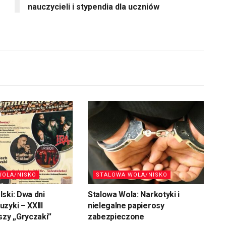
nauczycieli i stypendia dla uczniów
WOLA/NISKO
STALOWA WOLA/NISKO
ski: Dwa dni
Stalowa Wola: Narkotyki i
zyki – XXIII
nielegalne papierosy
szy „Gryczaki”
zabezpieczone