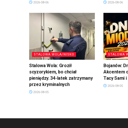
2026-08-06
2026-08-06
STALOWA WOLA/NISKO
STALOWA 
Stalowa Wola: Groził
Bojanów: Dn
scyzorykiem, bo chciał
Akcentem o
pieniędzy. 34-latek zatrzymany
Tacy Sami i
przez kryminalnych
2026-08-05
2026-08-05