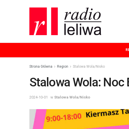
R
Strona Główna
Region
Stalowa Wola/Nisko
Stalowa Wola: Noc B
2024-10-01
w
Stalowa Wola/Nisko