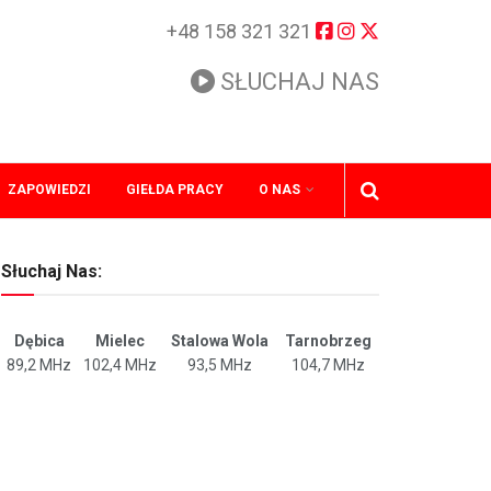
+48 158 321 321
SŁUCHAJ NAS
ZAPOWIEDZI
GIEŁDA PRACY
O NAS
Słuchaj Nas:
Dębica
Mielec
Stalowa Wola
Tarnobrzeg
89,2 MHz
102,4 MHz
93,5 MHz
104,7 MHz