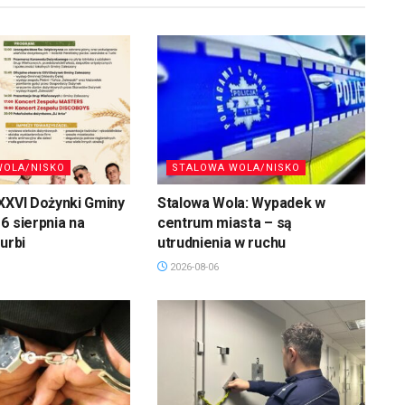
WOLA/NISKO
STALOWA WOLA/NISKO
XXVI Dożynki Gminy
Stalowa Wola: Wypadek w
6 sierpnia na
centrum miasta – są
urbi
utrudnienia w ruchu
2026-08-06