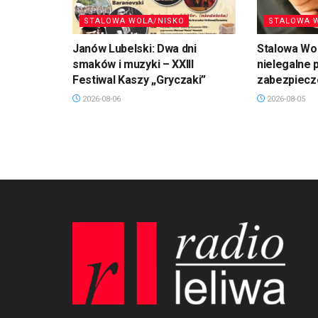
STALOWA WOLA/NISKO
STALOWA 
Janów Lubelski: Dwa dni
Stalowa Wol
smaków i muzyki – XXIII
nielegalne 
Festiwal Kaszy „Gryczaki”
zabezpiec
2026-08-06
2026-08-05