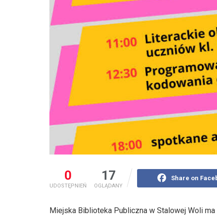
0
17
Share on Face
UDOSTĘPNIEŃ
OGLĄDANY
Miejska Biblioteka Publiczna w Stalowej Woli ma 