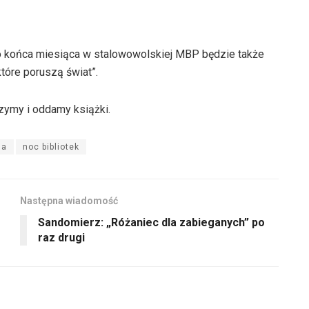
 do końca miesiąca w stalowowolskiej MBP będzie także
tóre poruszą świat”.
zymy i oddamy książki.
la
noc bibliotek
Następna wiadomość
Sandomierz: „Różaniec dla zabieganych” po
raz drugi