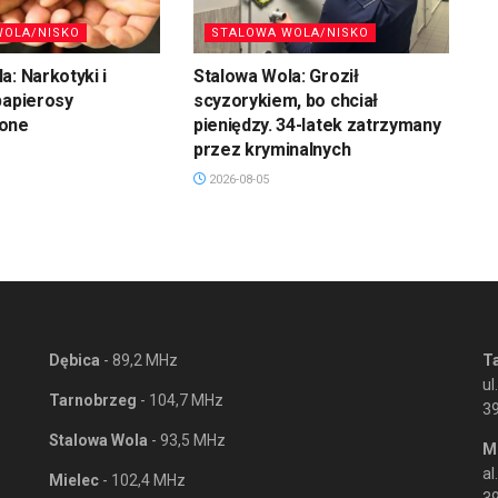
WOLA/NISKO
STALOWA WOLA/NISKO
a: Narkotyki i
Stalowa Wola: Groził
papierosy
scyzorykiem, bo chciał
zone
pieniędzy. 34-latek zatrzymany
przez kryminalnych
2026-08-05
Dębica
- 89,2 MHz
T
ul
Tarnobrzeg
- 104,7 MHz
3
Stalowa Wola
- 93,5 MHz
M
al
Mielec
- 102,4 MHz