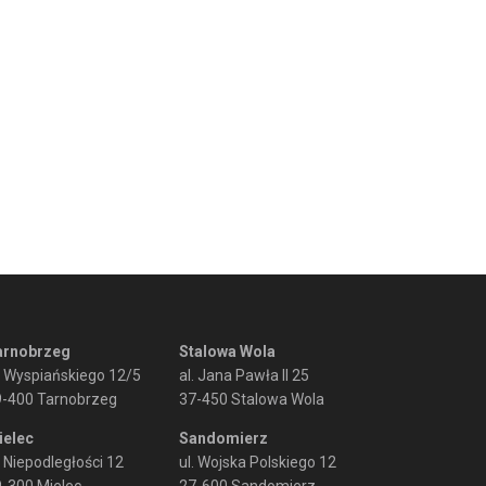
arnobrzeg
Stalowa Wola
. Wyspiańskiego 12/5
al. Jana Pawła II 25
9-400 Tarnobrzeg
37-450 Stalowa Wola
ielec
Sandomierz
. Niepodległości 12
ul. Wojska Polskiego 12