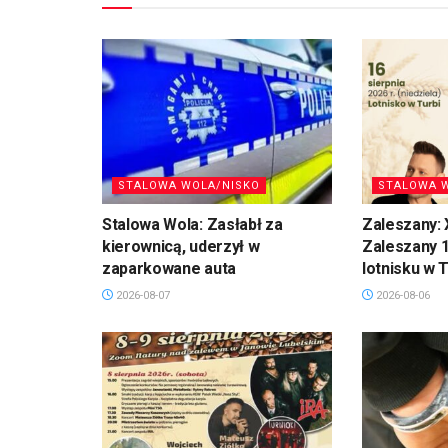
STALOWA WOLA/NISKO
STALOWA 
Stalowa Wola: Zasłabł za
Zaleszany: 
kierownicą, uderzył w
Zaleszany 1
zaparkowane auta
lotnisku w T
2026-08-07
2026-08-06