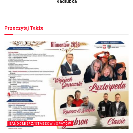
Kadłubka
Przeczytaj Także
SANDOMIERZ/STASZÓW /OPATÓW