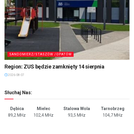
SANDOMIERZ/STASZÓW /OPATÓW
Region: ZUS będzie zamknięty 14 sierpnia
2026-08-07
Słuchaj Nas:
Dębica
Mielec
Stalowa Wola
Tarnobrzeg
89,2 MHz
102,4 MHz
93,5 MHz
104,7 MHz