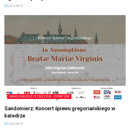
2026-08-07
SANDOMIERZ/STASZÓW /OPATÓW
Sandomierz: Koncert śpiewu gregoriańskiego w
katedrze
2026-08-07